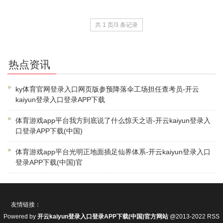
共 1 页/3 条记录
热点资讯
ky体育官网登录入口网页版参预降落伞工场担任查考员-开云
kaiyun登录入口登录APP下载
体育游戏app平台我方到底说了什么惊天之语-开云kaiyun登录入
口登录APP下载(中国)
体育游戏app平台光明正地面插足仙界体系-开云kaiyun登录入口
登录APP下载(中国)官
友情链接：
Powered by
开云kaiyun登录入口登录APP下载(中国)官方网站
@2013-2022
RSS