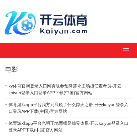
MEN
电影
ky体育官网登录入口网页版参预降落伞工场担任查考员-开云
kaiyun登录入口登录APP下载(中国)官方网站
体育游戏app平台我方到底说了什么惊天之语-开云kaiyun登录入
口登录APP下载(中国)官方网站
体育游戏app平台光明正地面插足仙界体系-开云kaiyun登录入口
登录APP下载(中国)官方网站