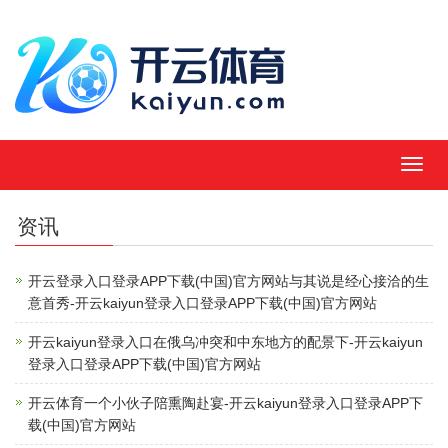
MEN
资讯
开云登录入口登录APP下载(中国)官方网站与其说是经心接洽的生
意首秀-开云kaiyun登录入口登录APP下载(中国)官方网站
开云kaiyun登录入口在俄乌冲突和中东地方的配景下-开云kaiyun
登录入口登录APP下载(中国)官方网站
开云体育一个小伙子陪熏陶赴宴-开云kaiyun登录入口登录APP下
载(中国)官方网站