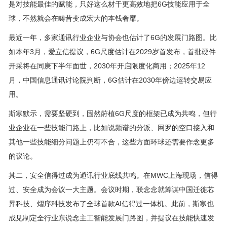
是对技能最佳的赋能，只好这么材干更高效地把6G技能应用于全
球，不然就会在畴昔变成宏大的本钱奢靡。
最近一年，多家通讯行业企业与协会也估计了6G的发展门路图。比
如本年3月，爱立信提议，6G尺度估计在2029岁首发布，首批硬件
开采将在同庚下半年面世，2030年开启限度化商用；2025年12
月，中国信息通讯讨论院判断，6G估计在2030年傍边运转交易应
用。
斯寒默示，需要坚硬到，固然莳植6G尺度的框架已成为共鸣，但行
业企业在一些技能门路上，比如说频谱的分派、网罗的空口接入和
其他一些技能细分问题上仍有不合，这些方面环球还需要作念更多
的议论。
其二，安全信得过成为通讯行业底线共鸣。在MWC上海现场，信得
过、安全成为会议一大主题。会议时期，联念念就筹谋中国迁徙芯
昇科技、熠序科技发布了全球首款AI信得过一体机。此前，斯寒也
成见制定全行业东说念主工智能发展门路图，并提议在技能快速发