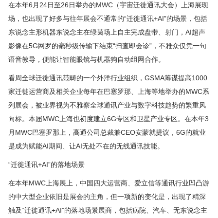
在本年6月24日至26日举办的MWC（宇宙迁徙通讯大会）上海展现
场，也出现了好多与往年展会不通常的“迁徙通讯+AI”的场景，包括
东说念主形机器东说念主在绿茵场上自主完成盘带、射门，AI超声
影像在5G网罗的毫秒级传输下结束“扫查即会诊”，不雅众仅凭一句
语音教导，便能让智能眼镜与机器狗自动组网合作。
看周全球迁徙通讯范畴的一个外洋行业组织，GSMA筹谋提高1000
家迁徙运营商及相关企业每年在巴塞罗那、上海等地举办的MWC系
列展会，被业界视为不雅察全球通讯产业与数字科技趋势的繁重风
向标。本届MWC上海也初度建立6G专区和卫星产业专区。在本年3
月MWC巴塞罗那上，高通公司总裁兼CEO安蒙就提议，6G的就业
是成为赋能AI期间、让AI无处不在的无线通讯技能。
“迁徙通讯+AI”的落地场景
在本年MWC上海展上，中国四大运营商、爱立信等通讯行业凹凸游
的中大型企业依旧是展会的主角，但一项新的变化是，出现了精深
触及“迁徙通讯+AI”的落地场景展商，包括病院、汽车、无东说念主