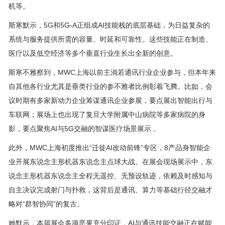
机等。
斯寒默示，5G和5G-A正组成AI技能栈的底层基础，为日益复杂的
系统与服务提供所需的容量、时延和可靠性。这些技能正在制造、
医疗以及低空经济等多个垂直行业生长出全新的创意。
斯寒不雅察到，MWC上海以前主淌若通讯行业企业参与，但本年来
自其他各行业尤其是垂类行业的参不雅者比例彰着飞腾。比如，会
议时期有多家新动力企业筹谋通讯企业参展，要点展出智能出行与
车联网；展场上也出现了复旦大学附属中山病院等多家病院的身
影，要点聚焦AI与5G交融的智谋医疗场景展示 。
此外，MWC上海初度推出“迁徙AI改动前锋”专区，8产品身智能企
业开展东说念主形机器东说念主点球大战。在展会现场展示中，东
说念主形机器东说念主全程无遥控、无预设轨迹，依赖及时感知与
自主决议完成射门与扑救，这背后是通讯、算力等基础行径交融才
略对“群智协同”的复古。
她默示，本届展会多项恶果充分印证，AI与通讯技能交融正在赋能