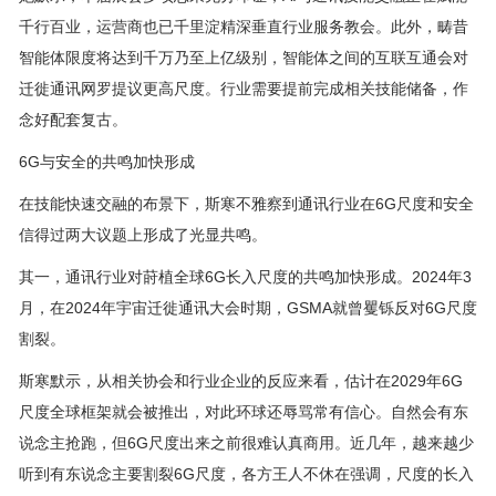
千行百业，运营商也已千里淀精深垂直行业服务教会。此外，畴昔
智能体限度将达到千万乃至上亿级别，智能体之间的互联互通会对
迁徙通讯网罗提议更高尺度。行业需要提前完成相关技能储备，作
念好配套复古。
6G与安全的共鸣加快形成
在技能快速交融的布景下，斯寒不雅察到通讯行业在6G尺度和安全
信得过两大议题上形成了光显共鸣。
其一，通讯行业对莳植全球6G长入尺度的共鸣加快形成。2024年3
月，在2024年宇宙迁徙通讯大会时期，GSMA就曾矍铄反对6G尺度
割裂。
斯寒默示，从相关协会和行业企业的反应来看，估计在2029年6G
尺度全球框架就会被推出，对此环球还辱骂常有信心。自然会有东
说念主抢跑，但6G尺度出来之前很难认真商用。近几年，越来越少
听到有东说念主要割裂6G尺度，各方王人不休在强调，尺度的长入