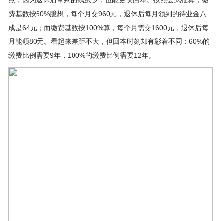
点，因为退休后拿到的钱虽少，但能更快回本。按照公式推算，缴
费基数按60%臆想，每个月交960元，退休后每月领到的待业金八
成是64元；而缴费基数按100%算，每个月需交1600元，退休后每
月能领80元。看起来差距不大，但回本时刻却有彰着不同：60%的
缴费比例需要9年，100%的缴费比例需要12年。