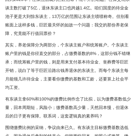
谈主数打破了5亿，退休东谈主口也跨越1.4亿。咱们国度的待业金
池子更是大到惊东谈主，13万亿的范围让东谈主啧啧称奇。但别看
账面上这样多钱，巨匠最关怀的如故一个问题：我交的那份养老保
障，究竟能不行值回票价？
其实，养老保障分为两部分，个东谈主账户和统筹账户。个东谈主
账户里的钱是你径直交的部分，占缴费基数的8%，这部分钱不错继
承；而统筹账户里的钱，则是用来支付基本待业金、丧葬费等巨匠
开销，说白了等于巨匠沿路出钱养退休的东谈主。而每个东谈主每
月能领几许待业金，主要看你缴费的基数和工龄，还要算上社会平
均工资。
有东谈主拿60%和100%的缴费比例作念了比拟，以为缴费基数低少
量，回本周期短，风险小；缴费基数高少量，天然回本慢，但退休
后的日子更有保障。联系词，这套逻辑真的素养吗？
围绕缴费比例的采纳，争议由来已久。有东谈主目标缴费基数选低