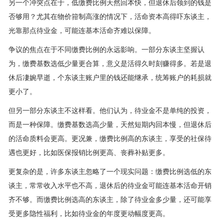
另一个冲突点在于，低缴费比例天然回本快，但退休后领到的钱是
否够用？尤其在物价箝制高涨的情况下，活命资本高得吓东谈主，
光靠那点待业金，可能连基本活命齐难以保障。
争议的焦点在于不同缴费比例的永远影响。一部分东谈主坚握认
为，缴费基数选低少量更合算，意义是活得久时刻赚得多。若是退
休后凄婉早逝，个东谈主账户里的钱还能继承，统筹账户的耗损就
更小了。
但另一部分东谈主不这样看。他们认为，待业金不是单纯的投资，
而是一种保障。缴费基数选高少量，天然短期内回本慢，但退休后
的活命质料会更高。更况兼，缴费比例高的东谈主，享受的社保待
遇也更好，比如医保报销比例更高、丧葬补贴更多。
更复杂的是，许多东谈主忽略了一个现实问题：缴费比例选低的东
谈主，常常收入水平也不高，退休后的待业金可能连基本活命开销
齐不够。而缴费比例选高的东谈主，除了待业金多少量，还可能享
受更多隐性福利，比如待业金的年度更动幅度更高。