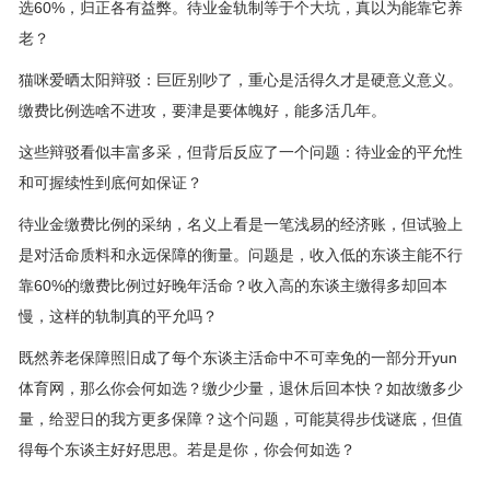
选60%，归正各有益弊。待业金轨制等于个大坑，真以为能靠它养
老？
猫咪爱晒太阳辩驳：巨匠别吵了，重心是活得久才是硬意义意义。
缴费比例选啥不进攻，要津是要体魄好，能多活几年。
这些辩驳看似丰富多采，但背后反应了一个问题：待业金的平允性
和可握续性到底何如保证？
待业金缴费比例的采纳，名义上看是一笔浅易的经济账，但试验上
是对活命质料和永远保障的衡量。问题是，收入低的东谈主能不行
靠60%的缴费比例过好晚年活命？收入高的东谈主缴得多却回本
慢，这样的轨制真的平允吗？
既然养老保障照旧成了每个东谈主活命中不可幸免的一部分开yun
体育网，那么你会何如选？缴少少量，退休后回本快？如故缴多少
量，给翌日的我方更多保障？这个问题，可能莫得步伐谜底，但值
得每个东谈主好好思思。若是是你，你会何如选？