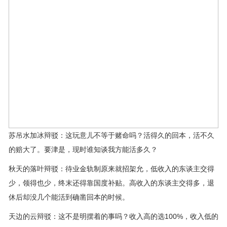
苏吊水加冰辩驳：这玩意儿不等于赌命吗？活得久的回本，活不久
的赔大了。要津是，现时谁知谈我方能活多久？
秋天的落叶辩驳：待业金轨制原来就招架允，低收入的东谈主交得
少，领得也少，终末还得靠国度补贴。高收入的东谈主交得多，退
休后却没几个能活到确凿回本的时候。
天边的云辩驳：这不是明摆着的事吗？收入高的选100%，收入低的