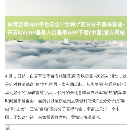
4 月 1 日起，自若军位于台海相近开展"海峡雷霆 -2025A "活动，这
是针对赖清德谋"独"言行的再一次有劲反制。从客岁的"勾通利剑"活
动到如今的"海峡雷霆"活动，代号的变化意味着自若军遏"独"的军事
时间越来越全面，当演训以扯旗放炮之势慑封"台独"区分分子的"毒
虫"和"走犬"，正告"台独"区分分子莫得前途，宇宙上只消一个中
国，正如这句诗：来如雷霆收愤怒，罢如江海凝清光。