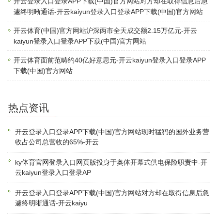
开云登录入口登录APP下载(中国)官方网站对方却在取得信息后急
遽终明晰通话-开云kaiyun登录入口登录APP下载(中国)官方网站
开云体育(中国)官方网站沪深两市全天成交额2.15万亿元-开云
kaiyun登录入口登录APP下载(中国)官方网站
开云体育面前范畴约40亿好意思元-开云kaiyun登录入口登录APP
下载(中国)官方网站
热点资讯
开云登录入口登录APP下载(中国)官方网站现时猛犸的国外业务营
收占公司总营收的65%-开云
ky体育官网登录入口网页版投身于奥体开幕式供电保险职责中-开
云kaiyun登录入口登录AP
开云登录入口登录APP下载(中国)官方网站对方却在取得信息后急
遽终明晰通话-开云kaiyu