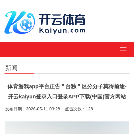
MEN
新闻
体育游戏app平台正告＂台独＂区分分子莫得前途-
开云kaiyun登录入口登录APP下载(中国)官方网站
发布日期：2026-05-11 03:28 点击次数：128