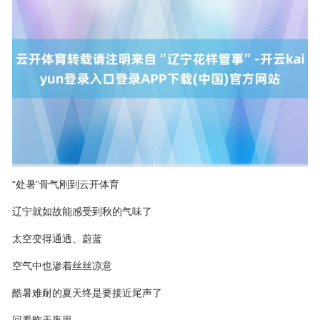
“处暑”骨气刚到云开体育
辽宁就如故能感受到秋的气味了
太空变得通透、蔚蓝
空气中也渗着丝丝凉意
酷暑难耐的夏天终是要接近尾声了