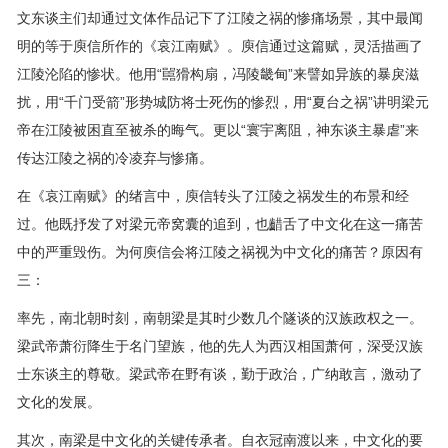
文东谈主们却通过文体作品记下了江陵之祸的惨痛场景，其中最闻
明的等于庾信所作的《哀江南赋》。庾信通过这篇赋，灵活描画了
江陵沦陷的惨状。他用“嚚猾构扇，冯陵畿甸”来譬如异族的暴戾滋
扰，用“千门受箭”形势城防将士死伤的惨烈，用“夏台之祸”讲明梁元
帝在江陵被困直至被杀的晦气。更以“寰宇离阻，神东谈主暴虐”来
传达江陵之祸的冷凌弃与惨痛。
在《哀江南赋》的绪言中，庾信转头了江陵之祸发生的布景和经
过。他既抒发了对梁元帝窝囊的追到，也齰舌了中文化在这一痛苦
中的严重毁伤。为何庾信会将江陵之祸视为中文化的痛苦？原因有
三：
率先，南北朝时刻，南朝梁是其时少数几个隧谈的汉族政权之一。
梁武帝萧衍降生于名门望族，他的先人为西汉相国萧何，深受汉族
士东谈主的尊敬。梁武帝在野有谈，勤于政治，广纳敢言，激动了
文化的发展。
其次，南梁是中文化的关键传承者。自衣冠南渡以来，中文化的要