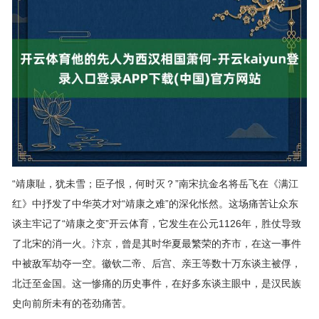
“靖康耻，犹未雪；臣子恨，何时灭？”南宋抗金名将岳飞在《满江
红》中抒发了中华英才对“靖康之难”的深化怅然。这场痛苦让众东
谈主牢记了“靖康之变”开云体育，它发生在公元1126年，胜仗导致
了北宋的消一火。汴京，曾是其时华夏最繁荣的齐市，在这一事件
中被敌军劫夺一空。徽钦二帝、后宫、亲王等数十万东谈主被俘，
北迁至金国。这一惨痛的历史事件，在好多东谈主眼中，是汉民族
史向前所未有的苍劲痛苦。