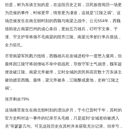
但是，鲜为东谈主知的是，在这段历史之前，汉民族曾阅历一场更
为悲催的事件，时候更早，情形更为凄迷，这就是“江陵之祸”。这
场悲催发生在南北朝时刻的西魏与南梁之战中。公元554年，西魏
借助攻占南梁巴州的成心条目，更始五万雄兵，叮咛宇文泰、于
谨、宇文护等将领不毛南梁的陪齐江陵。南梁元帝躬行率兵督战，
全力驻扎。
尽管南梁军民戮力抵牾，西魏雄兵在攻城进程中一度堕入僵局，但
最终因江陵守将胡僧祐不幸中箭战死，导致守军士气崩溃，魏军趁
便攻破江陵。南梁元帝被俘，立时全城的庶民和高官数十万东谈主
被劫掳至西魏。最终，梁元帝被杀，江陵酿成废地，史称“江陵之
祸”。
张开剩余79%
这场痛苦发生在南北朝时刻的漂泊岁月，于今已昔时千年，其时的
官方史料对这一事件的纪录尽头毛糙，只是提到“全城老幼被虏入
关”等寥寥几句。可见这段历史在其时并未获取充分记录。但幸亏，