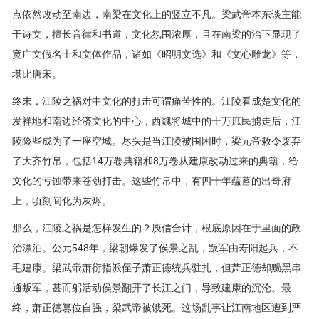
点依然改动至南边，南梁在文化上的竖立不凡。梁武帝本东谈主能
干诗文，擅长音律和书道，文化氛围浓厚，且在南梁的治下显现了
宽广文假名士和文体作品，诸如《昭明文选》和《文心雕龙》等，
堪比唐宋。
终末，江陵之祸对中文化的打击可谓痛苦性的。江陵看成楚文化的
发祥地和南边经济文化的中心，西魏将城中的十万庶民掳走后，江
陵险些成为了一座空城。尽头是当江陵被围困时，梁元帝敕令废弃
了大齐竹帛，包括14万卷典籍和8万卷从建康改动过来的典籍，给
文化的亏蚀带来苍劲打击。这些竹帛中，有四十年蕴蓄的出奇府
上，顷刻间化为灰烬。
那么，江陵之祸是怎样发生的？庾信合计，根底原因在于里面的政
治漂泊。公元548年，梁朝爆发了侯景之乱，叛军由寿阳起兵，不
毛建康。梁武帝萧衍指派侄子萧正德统兵驻扎，但萧正德却黝黑串
通叛军，甚而躬活动侯景翻开了长江之门，导致建康的沉沦。最
终，萧正德篡位自强，梁武帝被饿死。这场乱事让江南地区遭到严