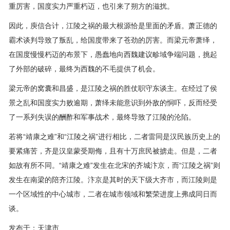
重厉害，国度实力严重朽迈，也引来了朔方的滋扰。
因此，庾信合计，江陵之祸的最大根源恰是里面的矛盾。萧正德的
霸术谈判导致了叛乱，给国度带来了苍劲的厉害。而梁元帝萧绎，
在国度慢慢朽迈的布景下，愚蠢地向西魏建议畛域争端问题，挑起
了外部的破碎，最终为西魏的不毛提供了机会。
梁元帝的窝囊和昌盛，是江陵之祸的胜仗职守东谈主。在经过了侯
景之乱和国度实力败逾期，萧绎未能意识到外敌的恫吓，反而经受
了一系列失误的酬酢和军事战术，最终导致了江陵的沦陷。
若将“靖康之难”和“江陵之祸”进行相比，二者雷同是汉民族历史上的
要紧痛苦，齐是汉皇蒙受期侮，且有十万庶民被掳走。但是，二者
如故有所不同。“靖康之难”发生在北宋的齐城汴京，而“江陵之祸”则
发生在南梁的陪齐江陵。汴京是其时的天下级大齐市，而江陵则是
一个区域性的中心城市，二者在城市领域和繁荣进度上弗成同日而
谈。
发布于：天津市