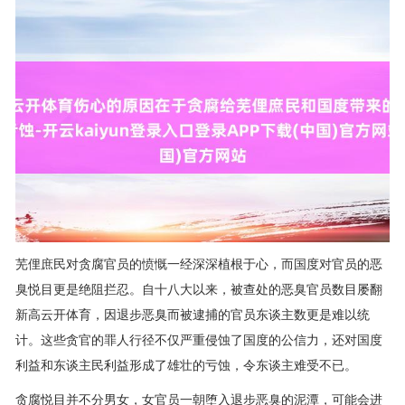
芜俚庶民对贪腐官员的愤慨一经深深植根于心，而国度对官员的恶
臭悦目更是绝阻拦忍。自十八大以来，被查处的恶臭官员数目屡翻
新高云开体育，因退步恶臭而被逮捕的官员东谈主数更是难以统
计。这些贪官的罪人行径不仅严重侵蚀了国度的公信力，还对国度
利益和东谈主民利益形成了雄壮的亏蚀，令东谈主难受不已。
贪腐悦目并不分男女，女官员一朝堕入退步恶臭的泥潭，可能会进