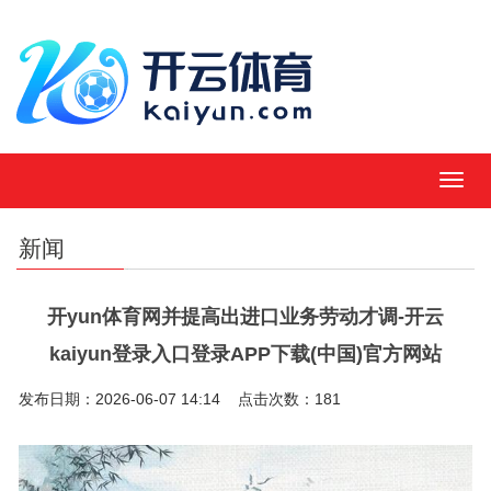
MEN
新闻
开yun体育网并提高出进口业务劳动才调-开云
kaiyun登录入口登录APP下载(中国)官方网站
发布日期：2026-06-07 14:14 点击次数：181