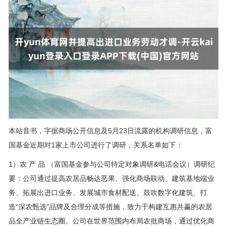
本站音书，字据商场公开信息及5月23日流露的机构调研信息，富
国基金近期对1家上市公司进行了调研，关系名单如下：
1）农 产 品 （富国基金参与公司特定对象调研&电话会议）调研纪
要：公司通过提高农居品畅达恶果、强化商场联动、建筑基地端业
务、拓展出进口业务、发展城市食材配送、鼓吹数字化建筑、打
造“深农甄选”品牌及合理分成等措施，致力于构建互惠共赢的农居
品全产业链生态圈。公司在世界范围内布局农批商场，通过优化商