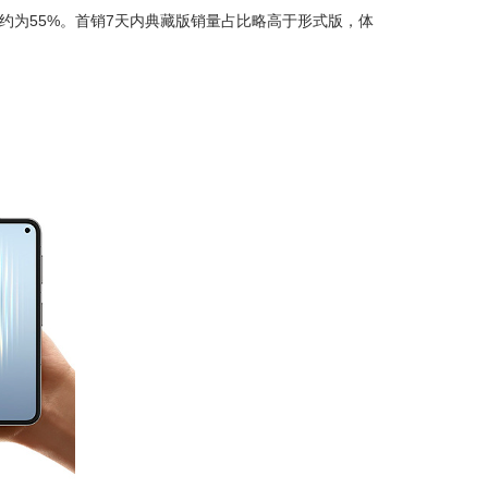
藏版占比约为55%。首销7天内典藏版销量占比略高于形式版，体