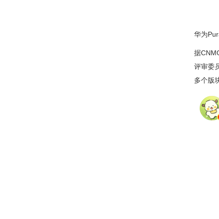
华为Pura
据CNM
评审委员
多个版