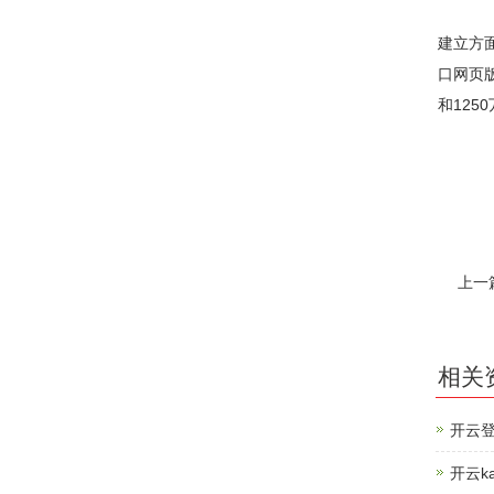
建立方面
口网页版
和125
上一
相关
开云登
开云k