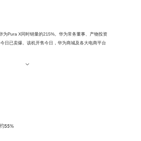
华为Pura X同时销量的215%。华为常务董事、产物投资
x开售今日已卖爆。该机开售今日，华为商城及各大电商平台