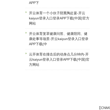
APP下
开云体育一个小伙子陪熏陶赴宴-开云
kaiyun登录入口登录APP下载(中国)官方
网站
开云体育笼罩健康问答、健康陪同、健
康处事等场景-开云kaiyun登录入口登录
APP下载(中
云开体育在撞击后的动身点几分钟内-开
云kaiyun登录入口登录APP下载(中国)官
方网站
【CNM