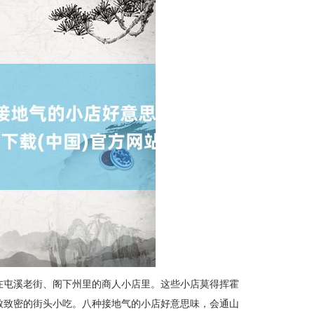
在屯溪老街、阁下州里的商人小店里。这些小店莫得挥霍
致致密的街头小吃。八种接地气的小店好意思味，会通山