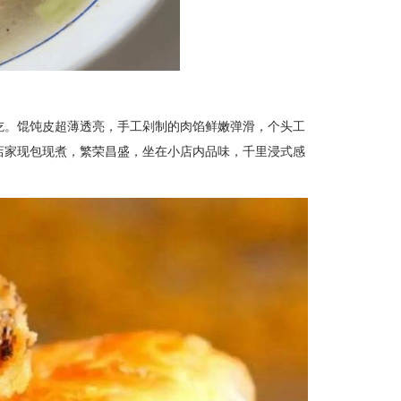
吃。馄饨皮超薄透亮，手工剁制的肉馅鲜嫩弹滑，个头工
店家现包现煮，繁荣昌盛，坐在小店内品味，千里浸式感