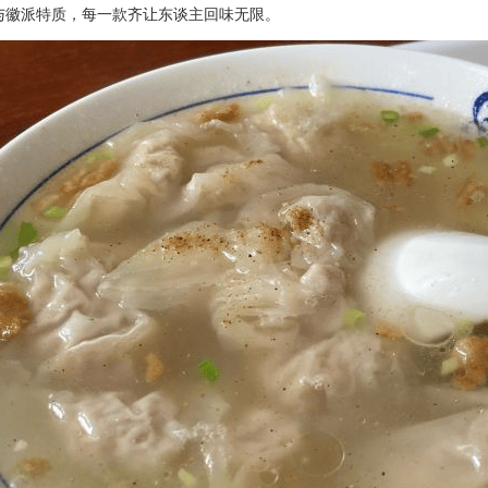
与徽派特质，每一款齐让东谈主回味无限。