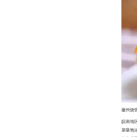
徽州烧
皖南地
菜吸饱