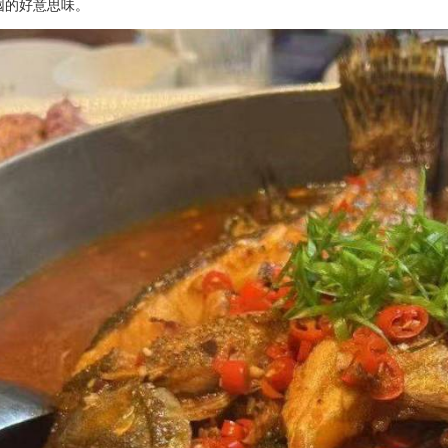
囤的好意思味。