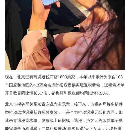
现在，北京已有离境退税商店1800余家，本年以来累计为来自163
个国度和地区的4.3万余名境外搭客提供离境退税劳动，退税肯求单
开具数目同比增长5.7倍，销售额和退税额均同比增长50%。
北京市税务局关系负责东说念主示意，接下来，市税务局将多措并
举推动离境退税新政握续奏效，一是全力推动退税无纸化办理，加
速杀青退税肯求单、发票线上证据线上退税，搭客无需纸质单子就
能完周全历程退税；二是积极推动“即买即退”天下互认，让境外搭