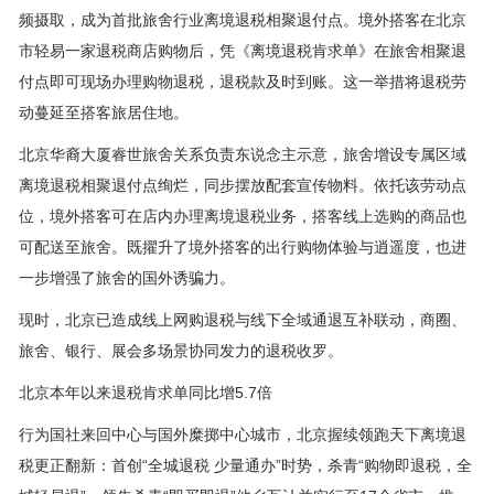
频摄取，成为首批旅舍行业离境退税相聚退付点。境外搭客在北京
市轻易一家退税商店购物后，凭《离境退税肯求单》在旅舍相聚退
付点即可现场办理购物退税，退税款及时到账。这一举措将退税劳
动蔓延至搭客旅居住地。
北京华裔大厦睿世旅舍关系负责东说念主示意，旅舍增设专属区域
离境退税相聚退付点绚烂，同步摆放配套宣传物料。依托该劳动点
位，境外搭客可在店内办理离境退税业务，搭客线上选购的商品也
可配送至旅舍。既擢升了境外搭客的出行购物体验与逍遥度，也进
一步增强了旅舍的国外诱骗力。
现时，北京已造成线上网购退税与线下全域通退互补联动，商圈、
旅舍、银行、展会多场景协同发力的退税收罗。
北京本年以来退税肯求单同比增5.7倍
行为国社来回中心与国外糜掷中心城市，北京握续领跑天下离境退
税更正翻新：首创“全城退税 少量通办”时势，杀青“购物即退税，全