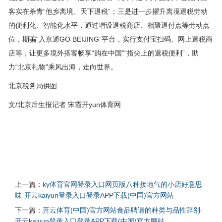
客实在杀青“他乡离境、天下退税”；三是进一步擢升离境退税劳动
的便利化、智能化水平，通过增设退税商店、相聚退付点等劳动点
位，期骗“入京通GO BEIJING”平台，实行支付宝扫码、网上退税商
店等，让更多境外搭客畅享“购在中国”“指尖上的退税便利”，助
力“北京礼物”乘风出海，走向世界。
北京税务局供图
文/北京后生报记者 宋霞开yun体育网
上一篇：
ky体育官网登录入口网页版八种接地气的小店好意思
味-开云kaiyun登录入口登录APP下载(中国)官方网站
下一篇：
开云体育(中国)官方网站食品聘请的种类与品性辞别-
开云kaiyun登录入口登录APP下载(中国)官方网站