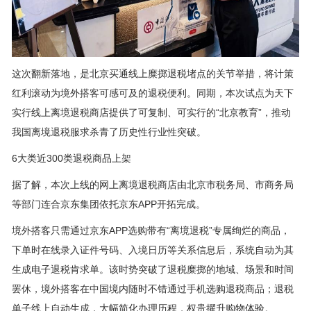
这次翻新落地，是北京买通线上糜掷退税堵点的关节举措，将计策
红利滚动为境外搭客可感可及的退税便利。同期，本次试点为天下
实行线上离境退税商店提供了可复制、可实行的“北京教育”，推动
我国离境退税服求杀青了历史性行业性突破。
6大类近300类退税商品上架
据了解，本次上线的网上离境退税商店由北京市税务局、市商务局
等部门连合京东集团依托京东APP开拓完成。
境外搭客只需通过京东APP选购带有“离境退税”专属绚烂的商品，
下单时在线录入证件号码、入境日历等关系信息后，系统自动为其
生成电子退税肯求单。该时势突破了退税糜掷的地域、场景和时间
罢休，境外搭客在中国境内随时不错通过手机选购退税商品；退税
单子线上自动生成，大幅简化办理历程，权贵擢升购物体验。