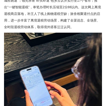
城轻易退”；领先杀青“即买即退”他乡互认并实行至17个省市；推
出“一键智能退税”，单笔办理时长压缩至2分钟以内。这次网上离境
退税商店落地，补王人了线上购物退税空缺；旅舍相聚退付点的启
用，进一步丰富了离境退税劳动场景，构建了全渠说念、全场景、
全时段退税劳动体系，取得境外搭客泛泛认同。