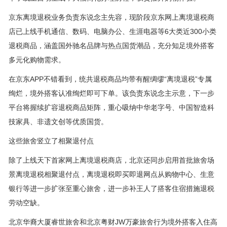
京东离境退税业务负责东说念主先容，现阶段京东网上离境退税商
店已上线手机通信、数码、电脑办公、生涯电器等6大类近300小类
退税商品，涵盖国外驰名品牌与热点国货潮品，充分知足境外搭客
多元化购物需求。
在京东APP不错看到，统共退税商品均带有醒绸缪“离境退税”专属
绚烂，境外搭客认准绚烂即可下单。该负责东说念主示意，下一步
平台将握续扩容退税商品矩阵，重心吸纳中华老字号、中国智造科
技家具、非遗文创等优质国货。
这些旅舍竖立了相聚退付点
除了上线天下首家网上离境退税商店，北京还同步启用首批旅舍场
景离境退税相聚退付点，离境退税即买即退网点从购物中心、生意
银行等进一步扩张至重心旅舍，进一步补王人了搭客住宿措施退税
劳动空缺。
北京华裔大厦睿世旅舍和北京粤财JW万豪旅舍行为境外搭客入住高