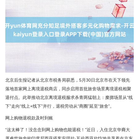
北京后生报记者从北京市税务局获悉，5月30日北京市在天下领先
落地首家网上离境退税商店，同步启用首批旅舍场景离境退税相聚
退付点。此举推动北京离境退税服求杀青两猛朝上：糜掷场景从“线
下”走向“线上+线下”并行，退税劳动从“商圈”延至“旅舍”。
网上购物退税款及时到账
“这太棒了！没念念到网上购物也能退税！”近日，入住北京华裔大
厦睿世旅舍的印度尼西亚搭客安琪拉·瓦伦西亚欣忭地共享着在京东