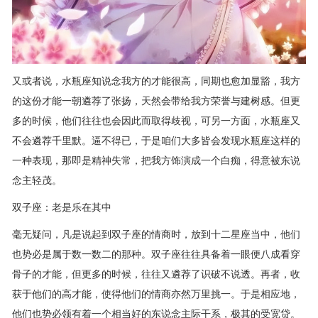
又或者说，水瓶座知说念我方的才能很高，同期也愈加显豁，我方
的这份才能一朝遴荐了张扬，天然会带给我方荣誉与建树感。但更
多的时候，他们往往也会因此而取得歧视，可另一方面，水瓶座又
不会遴荐千里默。逼不得已，于是咱们大多皆会发现水瓶座这样的
一种表现，那即是精神失常，把我方饰演成一个白痴，得意被东说
念主轻茂。
双子座：老是乐在其中
毫无疑问，凡是说起到双子座的情商时，放到十二星座当中，他们
也势必是属于数一数二的那种。双子座往往具备着一眼便八成看穿
骨子的才能，但更多的时候，往往又遴荐了识破不说透。再者，收
获于他们的高才能，使得他们的情商亦然万里挑一。于是相应地，
他们也势必领有着一个相当好的东说念主际干系，极其的受宽贷。