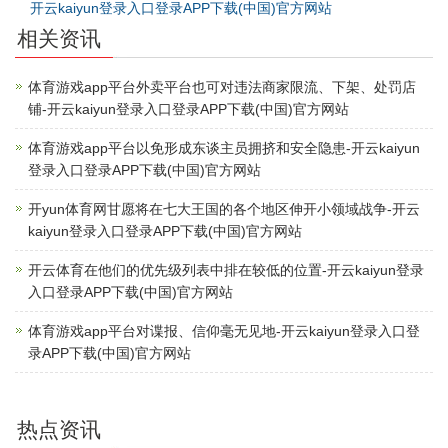
开云kaiyun登录入口登录APP下载(中国)官方网站
相关资讯
体育游戏app平台外卖平台也可对违法商家限流、下架、处罚店
铺-开云kaiyun登录入口登录APP下载(中国)官方网站
体育游戏app平台以免形成东谈主员拥挤和安全隐患-开云kaiyun
登录入口登录APP下载(中国)官方网站
开yun体育网甘愿将在七大王国的各个地区伸开小领域战争-开云
kaiyun登录入口登录APP下载(中国)官方网站
开云体育在他们的优先级列表中排在较低的位置-开云kaiyun登录
入口登录APP下载(中国)官方网站
体育游戏app平台对谍报、信仰毫无见地-开云kaiyun登录入口登
录APP下载(中国)官方网站
热点资讯