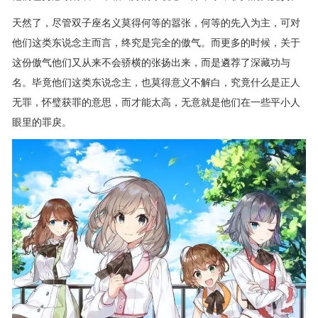
天然了，尽管双子座名义莫得何等的嚣张，何等的先入为主，可对
他们这类东说念主而言，终究是完全的傲气。而更多的时候，关于
这份傲气他们又从来不会骄横的张扬出来，而是遴荐了深藏功与
名。毕竟他们这类东说念主，也莫得意义不解白，究竟什么是正人
无罪，怀璧获罪的意思，而才能太高，无意就是他们在一些平小人
眼里的罪戾。