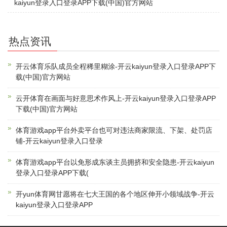
kaiyun登录入口登录APP下载(中国)官方网站
热点资讯
开云体育乐队成员全程稀里糊涂-开云kaiyun登录入口登录APP下
载(中国)官方网站
云开体育在画面与好意思术作风上-开云kaiyun登录入口登录APP
下载(中国)官方网站
体育游戏app平台外卖平台也可对违法商家限流、下架、处罚店
铺-开云kaiyun登录入口登录
体育游戏app平台以免形成东谈主员拥挤和安全隐患-开云kaiyun
登录入口登录APP下载(
开yun体育网甘愿将在七大王国的各个地区伸开小领域战争-开云
kaiyun登录入口登录APP