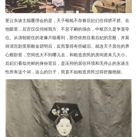
更让东谈主颠覆理会的是，天子根柢不存眷后妃们住得挤不挤。在
他眼里，后宫仅仅伺候我方、不息子嗣的场合，中枢历久是争宠夺
位。从清朝留住的老像片能看到，那些依然住着后妃的宫殿，并莫
得清宫剧里那般金碧明后，反而显得有些破旧。就连天子居住的养
心殿卧室，空间也大不到哪儿去，和粗造庶民的房间差未几大小。
后妃们看似光鲜的身份背后，是压抑的居住环境和无停止的东谈主
性所有这个词，这么的日子，简直不如粗造庶民过得舒服艳丽。