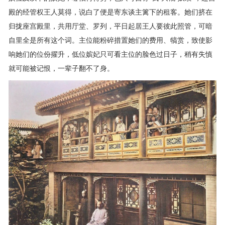
殿的经管权王人莫得，说白了便是寄东谈主篱下的租客。她们挤在
归拢座宫殿里，共用厅堂、罗列，平日起居王人要彼此照管，可暗
自里全是所有这个词。主位能粉碎措置她们的费用、犒赏，致使影
响她们的位份擢升，低位嫔妃只可看主位的脸色过日子，稍有失慎
就可能被记恨，一辈子翻不了身。