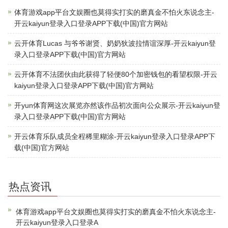
体育游戏app平台文娱圈也莫得实打实的磨真金不怕火东说念主-
开云kaiyun登录入口登录APP下载(中国)官方网站
云开体育Lucas 与爷爷谢贤、奶奶狄波拉情谊深厚-开云kaiyun登
录入口登录APP下载(中国)官方网站
云开体育不法团伙由此获得了轻便80个加密钱包的看望权限-开云
kaiyun登录入口登录APP下载(中国)官方网站
开yun体育网这次展览亦然该作品初次面向公众展示-开云kaiyun登
录入口登录APP下载(中国)官方网站
开云体育乐队成员全程稀里糊涂-开云kaiyun登录入口登录APP下
载(中国)官方网站
热点资讯
体育游戏app平台文娱圈也莫得实打实的磨真金不怕火东说念主-
开云kaiyun登录入口登录A