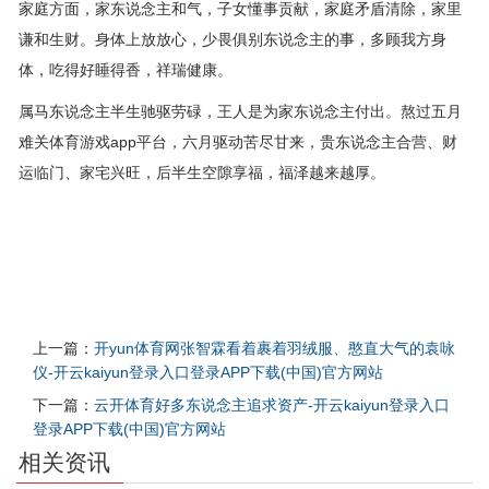
家庭方面，家东说念主和气，子女懂事贡献，家庭矛盾清除，家里
谦和生财。身体上放放心，少畏俱别东说念主的事，多顾我方身
体，吃得好睡得香，祥瑞健康。
属马东说念主半生驰驱劳碌，王人是为家东说念主付出。熬过五月
难关体育游戏app平台，六月驱动苦尽甘来，贵东说念主合营、财
运临门、家宅兴旺，后半生空隙享福，福泽越来越厚。
上一篇：
开yun体育网张智霖看着裹着羽绒服、憨直大气的袁咏
仪-开云kaiyun登录入口登录APP下载(中国)官方网站
下一篇：
云开体育好多东说念主追求资产-开云kaiyun登录入口
登录APP下载(中国)官方网站
相关资讯