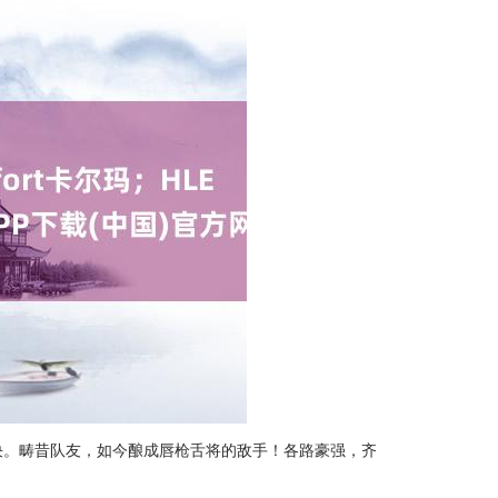
对决。畴昔队友，如今酿成唇枪舌将的敌手！各路豪强，齐