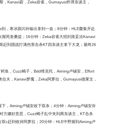
anavi蔚，Zeka岩雀，Gumayusi炸弹东谈主，
e到，寒冰跟闪补输出拿到一血；8分钟：HLE麇集开赴
奎桑提；16分钟：Zeka岩雀大招封路妥洽Kanavi
斯赶到团战打满伤害击杀KT四东谈主拿下大龙；最终26
Cuzz蝎子，Bdd维克托，Aiming卢锡安，Effort
Kanavi梦魇，Zeka阿萝拉，Gumayusi德莱文，
，Aiming卢锡安收下双杀；4分钟：Aiming卢锡安诈
杀对方娜好意思，Cuzz蝎子乱中夹到两东谈主，KT击杀
赶到收掉阿萝拉；20分钟：HLE中野握到Aiming卢