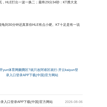
，HLE打出一波一换二；最终29分34秒：KT携大龙
能龟到30分钟还真算你HLE有点小硬。KT十足是有一说
开yun体育网阛阓区?就只改阿谁区就行-开云kaiyun登
录入口登录APP下载(中国)官方网站
登录入口登录APP下载(中国)官方网站
2026-08-06