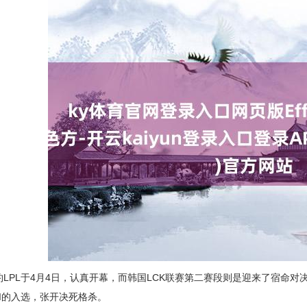
约LPL于4月4日，认真开幕，而韩国LCK联赛第二赛段则是迎来了宿命
SI的入选，张开决死格杀。