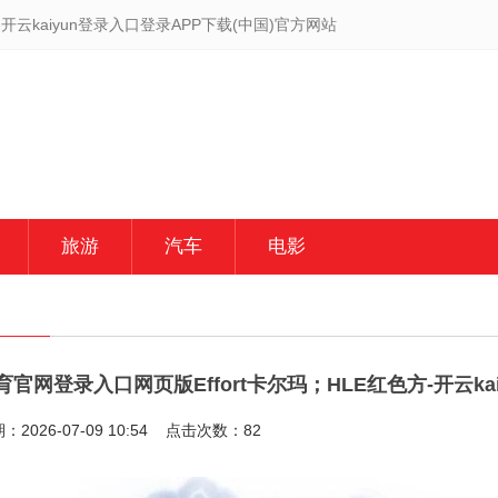
-开云kaiyun登录入口登录APP下载(中国)官方网站
旅游
汽车
电影
育官网登录入口网页版Effort卡尔玛；HLE红色方-开云k
2026-07-09 10:54 点击次数：82