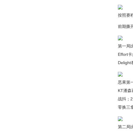
按照赛程
前期撕开
第一局比
Effo
Deligh
恶果第一
KT潘
战抖；
零换三拿
第二局比