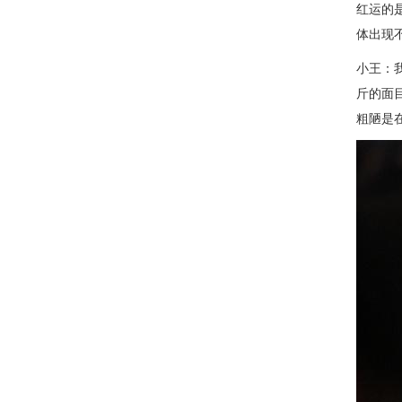
红运的
体出现
小王：
斤的面
粗陋是