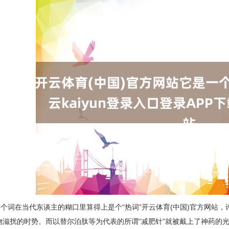
”这个词在当代东谈主的糊口里算得上是个“热词”开云体育(中国)官方网
物滋扰的时势。而以替尔泊肽等为代表的所谓“减肥针”就被戴上了神药的