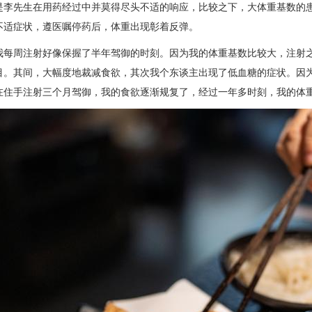
是李先生在用药经过中并莫得尽头不适的响应，比较之下，大体重基数的
不适症状，遵医嘱停药后，体重出现彰着反弹。
我每周注射好像保握了半年驾御的时刻。因为我的体重基数比较大，注射
目。其间，大幅度地裁减食欲，其次我个东谈主出现了低血糖的症状。因
在住手注射三个月驾御，我的食欲逐渐规复了，经过一年多时刻，我的体