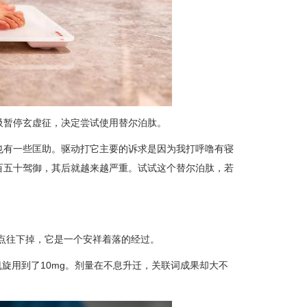
吸暂停玄虚征，决定尝试使用替尔泊肽。
也有一些匡助。驱动打它主要的诉求是因为我打呼噜有寝
百五十驾御，其后就越来越严重。试试这个替尔泊肽，若
量点往下掉，它是一个安祥着落的经过。
凯旋用到了10mg。剂量在不息升迁，关联词成果却大不