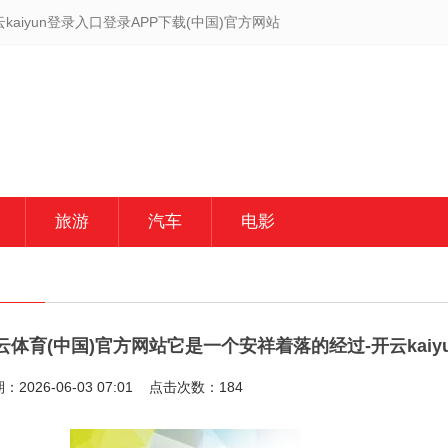
aiyun登录入口登录APP下载(中国)官方网站
旅游
汽车
电影
云体育(中国)官方网站它是一个安祥着落的经过-开云kaiy
2026-06-03 07:01 点击次数：184